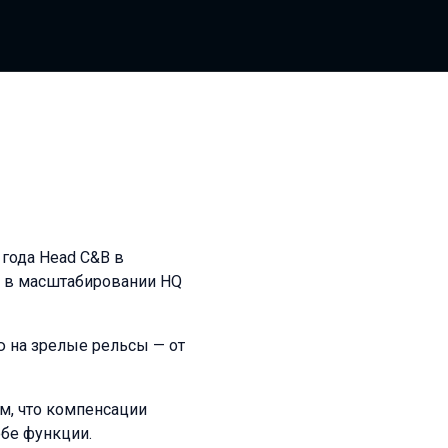
 года Head C&B в
л в масштабировании HQ
ю на зрелые рельсы — от
ем, что компенсации
обе функции.