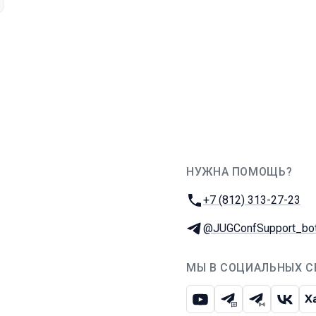
НУЖНА ПОМОЩЬ?
JUG Ru Group
Телефон:
+7 (812) 313-27-23
Телеграм:
@JUGConfSupport_bo
МЫ В СОЦИАЛЬНЫХ С
Ютуб
Телеграм-чат
Телеграм-
ВКон