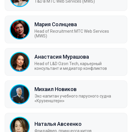
T&D в MTC Web Services (MWS)
Мария Солнцева
Head of Recruitment MTC Web Services
(MWS)
Анастасия Мурашова
Head of L&D Ozon Tech, карьерный
консультант и медиатор конфликтов
Михаил Новиков
Экс-капитан учебного парусного судна
«Крузенштерн»
Наталья Авсеенко
Фридайвер, принцесса китов