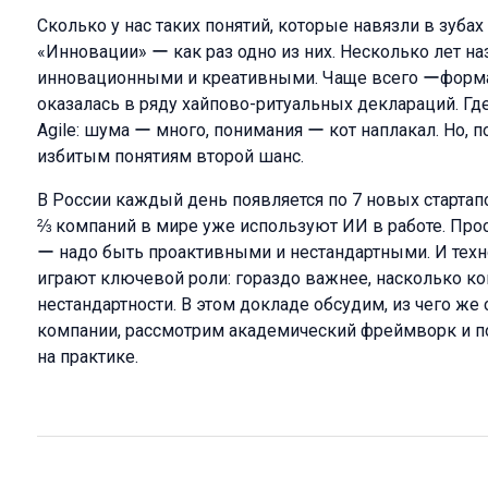
Сколько у нас таких понятий, которые навязли в зубах
«Инновации» ー как раз одно из них. Несколько лет н
инновационными и креативными. Чаще всего ーформал
оказалась в ряду хайпово-ритуальных деклараций. Где
Agile: шума ー много, понимания ー кот наплакал. Но, 
избитым понятиям второй шанс.
В России каждый день появляется по 7 новых стартапо
⅔ компаний в мире уже используют ИИ в работе. Прос
ー надо быть проактивными и нестандартными. И технол
играют ключевой роли: гораздо важнее, насколько ко
нестандартности. В этом докладе обсудим, из чего ж
компании, рассмотрим академический фреймворк и п
на практике.