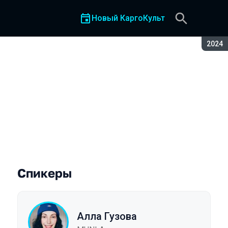
Новый КаргоКульт
Сезон
2024
Спикеры
Алла Гузова