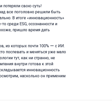
 и потеряли свою суть!
азад все поголовно решили быть
ьно. В итоге «инновационность»
-то среди ESG, осознанности и
похоже, пришло время дать
в, из которых почти 100% ー с ИИ.
то поспевать и меняться уже мало
огии тут, как ни странно, не
мпания внутри готова к этой
е складывается инновационность
осмотрим, насколько он применим